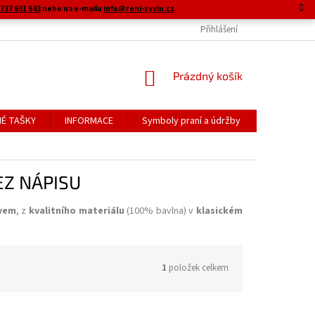
737 601 643
nebo na e-mailu
info@roni-syvin.cz
.
Přihlášení
NÁKUPNÍ
Prázdný košík
KOŠÍK
É TAŠKY
INFORMACE
Symboly praní a údržby
EZ NÁPISU
vem
, z
kvalitního materiálu
(100% bavlna) v
klasickém
1
položek celkem