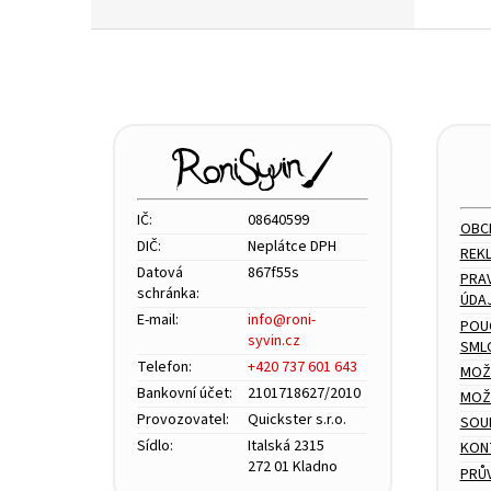
Z
á
p
a
t
í
IČ:
08640599
OBC
DIČ:
Neplátce DPH
REK
Datová
867f55s
PRA
schránka:
ÚDA
E-mail:
info@roni-
POU
syvin.cz
SML
Telefon:
+420 737 601 643
MOŽ
Bankovní účet:
2101718627/2010
MOŽN
Provozovatel:
Quickster s.r.o.
SOU
Sídlo:
Italská 2315
KON
272 01 Kladno
PRŮ