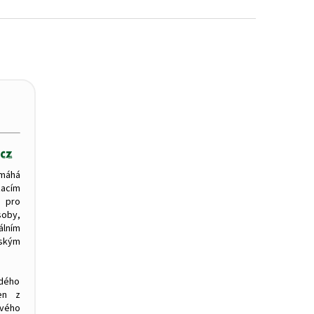
máhá
zacím
 pro
oby,
ním
tským
ždého
en z
svého