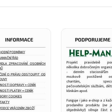
d
a
c
í
p
r
v
k
INFORMACE
PODPORUJEME
y
v
ý
HODNÍ PODMÍNKY
p
LAMAČNÍ ŘÁD
i
Projekt pravidelně po
s
VIDLA ZPRACOVÁNÍ OSOBNÍCH
několika dobročinným organi
u
JŮ
- denním stacionářům
ČENÍ O PRÁVU ODSTOUPIT OD
mozkově postižené os
OUVY
charitám, speciál
NOSTI DOPRAVY + CENÍK
pečovatelským službám, dě
OSTI PLATBY + CENÍK
klinikám apod.
BORY COOKIES
Funguje i jako e-shop a z ka
TAKTY
prodaného produktu (ne j
VODCE VRÁCENÍM ZBOŽÍ
objednávky!) věnuje část 