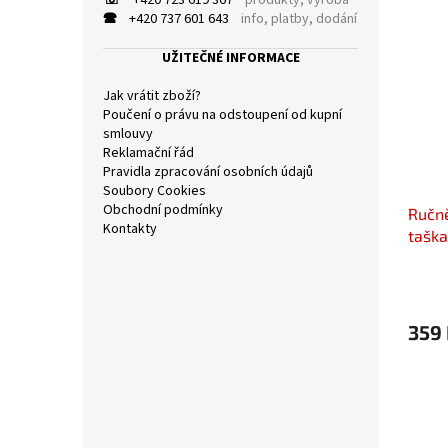
☏
+420 723 619 367
produkty, výroba
a
ý
í
🕿
+420 737 601 643
info, platby, dodání
n
p
p
e
UŽITEČNÉ INFORMACE
i
r
l
s
o
Jak vrátit zboží?
p
d
Poučení o právu na odstoupení od kupní
r
u
smlouvy
o
k
Reklamační řád
d
t
Pravidla zpracování osobních údajů
Soubory Cookies
u
ů
Obchodní podmínky
Ručně
k
Kontakty
taška
t
ů
359