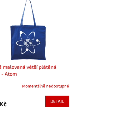
 malovaná větší plátěná
 - Atom
Momentálně nedostupné
DETAIL
 Kč
O
v
l
á