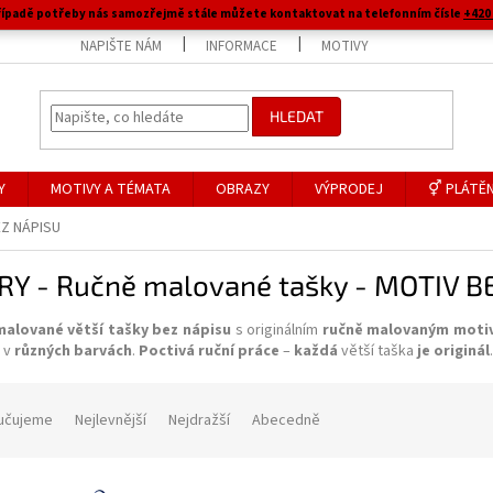
 případě potřeby nás samozřejmě stále můžete kontaktovat na telefonním čísle
+420 
NAPIŠTE NÁM
INFORMACE
MOTIVY
HLEDAT
Y
MOTIVY A TÉMATA
OBRAZY
VÝPRODEJ
⚥ PLÁTĚN
Z NÁPISU
RY - Ručně malované tašky - MOTIV B
alované větší tašky bez nápisu
s originálním
ručně malovaným moti
 v
různých barvách
.
Poctivá ruční práce
–
každá
větší taška
je originál
.
učujeme
Nejlevnější
Nejdražší
Abecedně