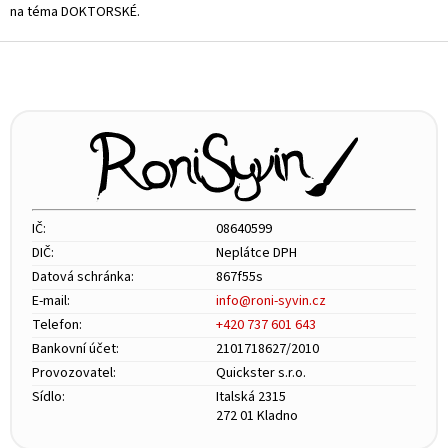
d
na téma DOKTORSKÉ.
a
c
Z
í
á
p
p
r
v
a
k
t
y
í
v
ý
p
i
IČ:
08640599
s
DIČ:
Neplátce DPH
u
Datová schránka:
867f55s
E-mail:
info@roni-syvin.cz
Telefon:
+420 737 601 643
Bankovní účet:
2101718627/2010
Provozovatel:
Quickster s.r.o.
Sídlo:
Italská 2315
272 01 Kladno