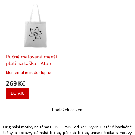
V
n
ý
í
p
p
i
r
s
o
p
d
r
u
o
k
d
t
Ručně malovaná menší
u
ů
plátěná taška - Atom
k
Momentálně nedostupné
t
269 Kč
ů
DETAIL
1
položek celkem
O
v
l
Originální motivy na téma DOKTORSKÉ od Roni Syvin. Plátěné bavlněné
á
tašky a obrazy, dámská trička, pánská trička, unisex trička s motivy