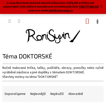
Přejít
E-shop Roni Syvin dočasně ukončil svůj provoz. V případě potřeby nás
na
samozřejmě stále můžete kontaktovat na telefonním čísle
+420 737 601 643
obsah
nebo na e-mailu
info@roni-syvin.cz
.
NÁKUP
KOŠÍK
Téma DOKTORSKÉ
Ručně malovaná trička, tašky, polštáře, obrazy, ponožky nebo ručně
vyráběné náušnice a jiné doplňky s tématem DOKTORSKÉ.
Všechny motivy na téma "DOKTORSKÉ".
Ř
a
Doporučujeme
Nejlevnější
Nejdražší
Abecedně
z
e