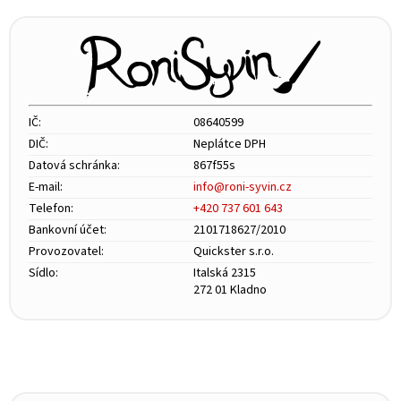
p
a
t
í
IČ:
08640599
DIČ:
Neplátce DPH
Datová schránka:
867f55s
E-mail:
info@roni-syvin.cz
Telefon:
+420 737 601 643
Bankovní účet:
2101718627/2010
Provozovatel:
Quickster s.r.o.
Sídlo:
Italská 2315
272 01 Kladno