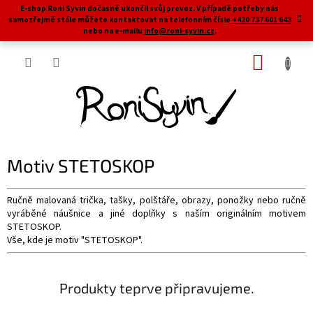
Přejít
E-shop Roni Syvin dočasně ukončil svůj provoz. V případě potřeby nás
na
samozřejmě stále můžete kontaktovat na telefonním čísle
+420 737 601 643
obsah
nebo na e-mailu
info@roni-syvin.cz
.
NÁKUP
KOŠÍK
Motiv STETOSKOP
Ručně malovaná trička, tašky, polštáře, obrazy, ponožky nebo ručně
vyráběné náušnice a jiné doplňky s naším originálním motivem
STETOSKOP.
Vše, kde je motiv "STETOSKOP".
Produkty teprve připravujeme.