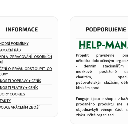
INFORMACE
PODPORUJEME
HODNÍ PODMÍNKY
LAMAČNÍ ŘÁD
Projekt pravidelně po
VIDLA ZPRACOVÁNÍ OSOBNÍCH
několika dobročinným organi
JŮ
- denním stacionářům
ČENÍ O PRÁVU ODSTOUPIT OD
mozkově postižené os
OUVY
charitám, speciál
NOSTI DOPRAVY + CENÍK
pečovatelským službám, dě
OSTI PLATBY + CENÍK
klinikám apod.
BORY COOKIES
Funguje i jako e-shop a z ka
TAKTY
prodaného produktu (ne j
VODCE VRÁCENÍM ZBOŽÍ
objednávky!) věnuje část 
zisku určité organizaci.