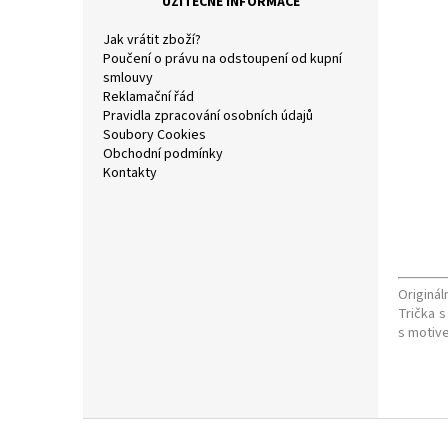
UŽITEČNÉ INFORMACE
a
n
Jak vrátit zboží?
e
Poučení o právu na odstoupení od kupní
l
smlouvy
Reklamační řád
Pravidla zpracování osobních údajů
Soubory Cookies
Obchodní podmínky
Kontakty
Originál
Trička s
s motive
Z