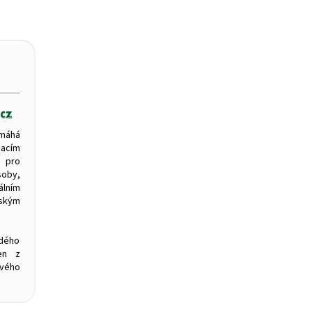
máhá
zacím
 pro
oby,
ním
tským
ždého
en z
svého