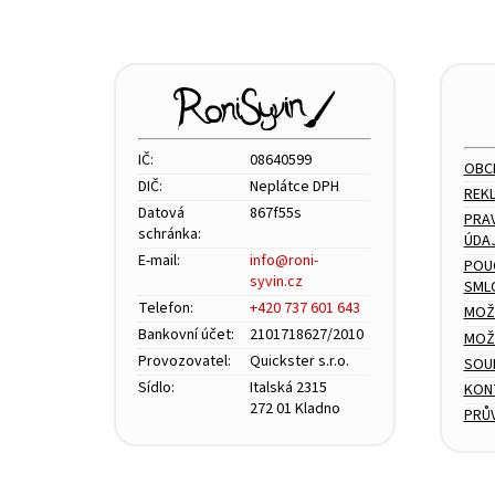
á
p
a
t
í
IČ:
08640599
OBC
DIČ:
Neplátce DPH
REK
Datová
867f55s
PRA
schránka:
ÚDA
E-mail:
info@roni-
POU
syvin.cz
SML
Telefon:
+420 737 601 643
MOŽ
Bankovní účet:
2101718627/2010
MOŽN
Provozovatel:
Quickster s.r.o.
SOU
Sídlo:
Italská 2315
KON
272 01 Kladno
PRŮ