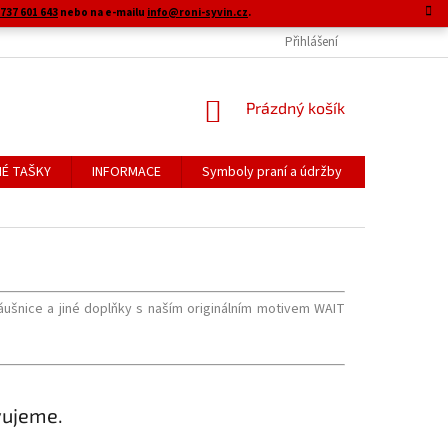
737 601 643
nebo na e-mailu
info@roni-syvin.cz
.
Přihlášení
NÁKUPNÍ
Prázdný košík
KOŠÍK
É TAŠKY
INFORMACE
Symboly praní a údržby
áušnice a jiné doplňky s naším originálním motivem WAIT
vujeme.