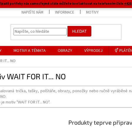
 případě potřeby nás samozřejmě stále můžete kontaktovat na telefonním čísle
+420 
NAPIŠTE NÁM
INFORMACE
MOTIVY
HLEDAT
Y
MOTIVY A TÉMATA
OBRAZY
VÝPRODEJ
⚥ PLÁTĚN
 IT... NO
v WAIT FOR IT... NO
alovaná trička, tašky, polštáře, obrazy, ponožky nebo ručně vyráběné n
 NO.
 je motiv "WAIT FOR IT... NO".
Produkty teprve připra