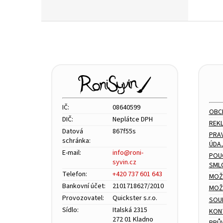
Z
á
p
a
t
í
IČ:
08640599
OBC
DIČ:
Neplátce DPH
REK
Datová
867f55s
PRA
schránka:
ÚDA
E-mail:
info@roni-
POU
syvin.cz
SML
Telefon:
+420 737 601 643
MOŽ
Bankovní účet:
2101718627/2010
MOŽN
Provozovatel:
Quickster s.r.o.
SOU
Sídlo:
Italská 2315
KON
272 01 Kladno