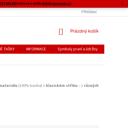
737 601 643
nebo na e-mailu
info@roni-syvin.cz
.
Přihlášení
NÁKUPNÍ
Prázdný košík
KOŠÍK
É TAŠKY
INFORMACE
Symboly praní a údržby
materiálu
(100% bavlna) v
klasickém střihu
– v
různých