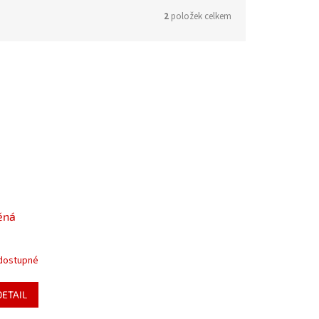
2
položek celkem
ěná
dostupné
DETAIL