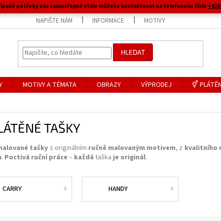
 případě potřeby nás samozřejmě stále můžete kontaktovat na telefonním čísle
+420 
NAPIŠTE NÁM
INFORMACE
MOTIVY
HLEDAT
Y
MOTIVY A TÉMATA
OBRAZY
VÝPRODEJ
⚥ PLÁTĚN
LÁTĚNÉ TAŠKY
malované tašky
s originálním
ručně malovaným motivem
, z
kvalitního 
h
.
Poctivá ruční práce
–
každá
taška
je originál
.
CARRY
HANDY