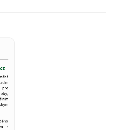
máhá
zacím
 pro
oby,
ním
tským
ždého
en z