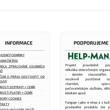
O
v
l
á
d
a
c
í
p
INFORMACE
PODPORUJEME
r
v
HODNÍ PODMÍNKY
k
y
LAMAČNÍ ŘÁD
Projekt pravidelně po
v
VIDLA ZPRACOVÁNÍ OSOBNÍCH
několika dobročinným organi
ý
JŮ
- denním stacionářům
p
ČENÍ O PRÁVU ODSTOUPIT OD
mozkově postižené os
i
OUVY
charitám, speciál
s
NOSTI DOPRAVY + CENÍK
pečovatelským službám, dě
u
OSTI PLATBY + CENÍK
klinikám apod.
BORY COOKIES
Funguje i jako e-shop a z ka
TAKTY
prodaného produktu (ne j