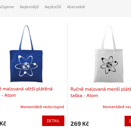
učujeme
Nejlevnější
Nejdražší
Abecedně
 malovaná větší plátěná
Ručně malovaná menší plát
 - Atom
taška - Atom
Momentálně nedostupné
Momentálně ne
DETAIL
 Kč
269 Kč