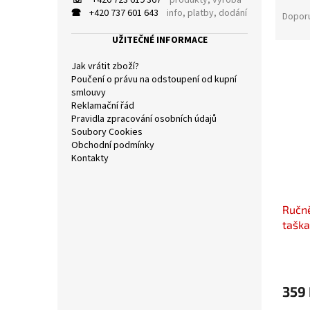
☏
+420 723 619 367
produkty, výroba
a
🕿
+420 737 601 643
info, platby, dodání
a
Dopor
n
z
e
UŽITEČNÉ INFORMACE
e
l
V
n
Jak vrátit zboží?
ý
í
Poučení o právu na odstoupení od kupní
p
p
smlouvy
i
r
Reklamační řád
Pravidla zpracování osobních údajů
s
o
Soubory Cookies
p
d
Obchodní podmínky
r
u
Kontakty
o
k
d
t
u
ů
Ručně
k
taška
t
ů
359