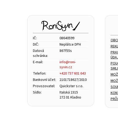
á
p
a
t
í
IČ:
08640599
OBC
DIČ:
Neplátce DPH
REK
Datová
867f55s
PRA
schránka:
ÚDA
E-mail:
info@roni-
POU
syvin.cz
SML
Telefon:
+420 737 601 643
MOŽ
Bankovní účet:
2101718627/2010
MOŽN
Provozovatel:
Quickster s.r.o.
SOU
Sídlo:
Italská 2315
KON
272 01 Kladno
PRŮ