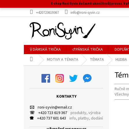
Přejít
E-shop Roni Syvin dočasně ukončil svůj provoz. V
na
+420723619367
info@roni-syvin.cz
obsah
♀ DÁMSKÁ TRIČKA
♂ PÁNSKÁ TRIČKA
DOPLŇK
Domů
MOTIVY A TÉMATA
TÉMATA
HUDBA
P
Tém
o
s
t
Ručně m
r
Všechny
KONTAKTY
a
n
🖂
roni-syvin
@
email.cz
n
☏
+420 723 619 367
produkty, výroba
🕿
+420 737 601 643
info, platby, dodání
í
p