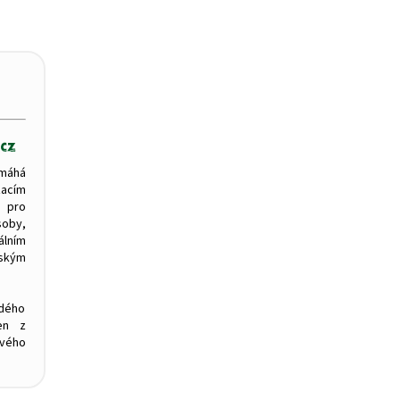
máhá
zacím
 pro
oby,
ním
tským
ždého
en z
svého