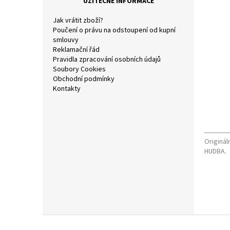
UŽITEČNÉ INFORMACE
a
n
Jak vrátit zboží?
e
Poučení o právu na odstoupení od kupní
l
smlouvy
Reklamační řád
Pravidla zpracování osobních údajů
Soubory Cookies
Obchodní podmínky
Kontakty
Originál
HUDBA.
Z