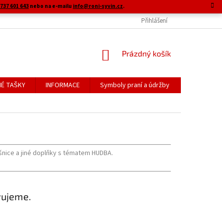
737 601 643
nebo na e-mailu
info@roni-syvin.cz
.
Přihlášení
NÁKUPNÍ
Prázdný košík
KOŠÍK
É TAŠKY
INFORMACE
Symboly praní a údržby
šnice a jiné doplňky s tématem HUDBA.
vujeme.