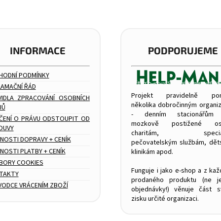
INFORMACE
PODPORUJEME
HODNÍ PODMÍNKY
LAMAČNÍ ŘÁD
Projekt pravidelně po
VIDLA ZPRACOVÁNÍ OSOBNÍCH
několika dobročinným organi
JŮ
- denním stacionářům
ČENÍ O PRÁVU ODSTOUPIT OD
mozkově postižené os
OUVY
charitám, speciál
NOSTI DOPRAVY + CENÍK
pečovatelským službám, dě
OSTI PLATBY + CENÍK
klinikám apod.
BORY COOKIES
Funguje i jako e-shop a z ka
TAKTY
prodaného produktu (ne j
VODCE VRÁCENÍM ZBOŽÍ
objednávky!) věnuje část 
zisku určité organizaci.