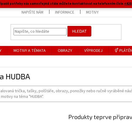
 případě potřeby nás samozřejmě stále můžete kontaktovat na telefonním čísle
+420 
NAPIŠTE NÁM
INFORMACE
MOTIVY
HLEDAT
Y
MOTIVY A TÉMATA
OBRAZY
VÝPRODEJ
⚥ PLÁTĚN
a HUDBA
alovaná trička, tašky, polštáře, obrazy, ponožky nebo ručně vyráběné náu
 motivy na téma "HUDBA".
Produkty teprve připra