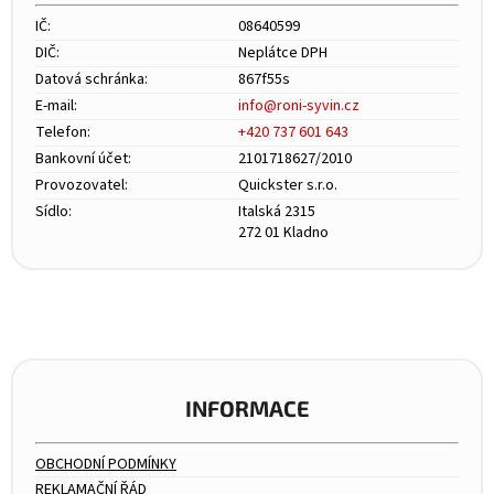
IČ:
08640599
DIČ:
Neplátce DPH
Datová schránka:
867f55s
E-mail:
info@roni-syvin.cz
Telefon:
+420 737 601 643
Bankovní účet:
2101718627/2010
Provozovatel:
Quickster s.r.o.
Sídlo:
Italská 2315
272 01 Kladno
INFORMACE
OBCHODNÍ PODMÍNKY
REKLAMAČNÍ ŘÁD