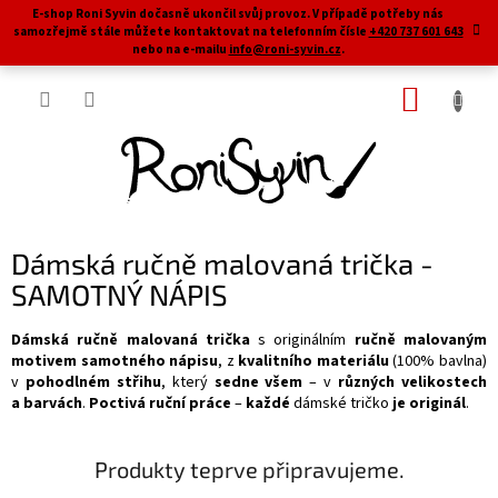
Přejít
E-shop Roni Syvin dočasně ukončil svůj provoz. V případě potřeby nás
na
samozřejmě stále můžete kontaktovat na telefonním čísle
+420 737 601 643
obsah
nebo na e-mailu
info@roni-syvin.cz
.
NÁKUP
KOŠÍK
Dámská ručně malovaná trička -
SAMOTNÝ NÁPIS
Dámská ručně malovaná trička
s originálním
ručně malovaným
motivem samotného nápisu
, z
kvalitního materiálu
(100% bavlna)
v
pohodlném střihu
, který
sedne všem
– v
různých velikostech
a barvách
.
Poctivá ruční práce
–
každé
dámské tričko
je originál
.
Produkty teprve připravujeme.