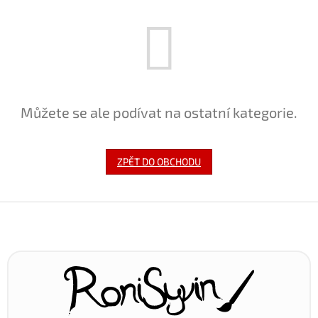
Můžete se ale podívat na ostatní kategorie.
ZPĚT DO OBCHODU
Z
á
p
a
t
í