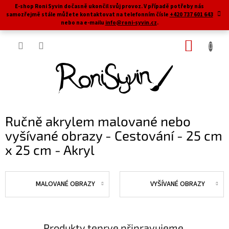
Přejít
E-shop Roni Syvin dočasně ukončil svůj provoz. V případě potřeby nás
na
samozřejmě stále můžete kontaktovat na telefonním čísle
+420 737 601 643
obsah
nebo na e-mailu
info@roni-syvin.cz
.
NÁKUP
KOŠÍK
Ručně akrylem malované nebo
vyšívané obrazy - Cestování - 25 cm
x 25 cm - Akryl
MALOVANÉ OBRAZY
VYŠÍVANÉ OBRAZY
Produkty teprve připravujeme.