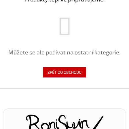
Můžete se ale podívat na ostatní kategorie.
ZPĚT DO OBCHODU
Z
á
p
a
t
í