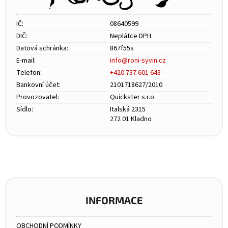
IČ:
08640599
DIČ:
Neplátce DPH
Datová schránka:
867f55s
E-mail:
info@roni-syvin.cz
Telefon:
+420 737 601 643
Bankovní účet:
2101718627/2010
Provozovatel:
Quickster s.r.o.
Sídlo:
Italská 2315
272 01 Kladno
INFORMACE
OBCHODNÍ PODMÍNKY