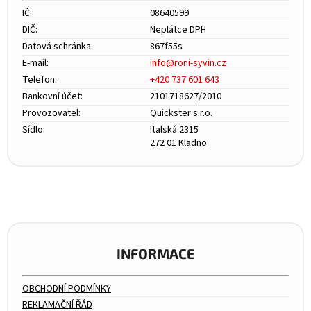
IČ:
08640599
DIČ:
Neplátce DPH
Datová schránka:
867f55s
E-mail:
info@roni-syvin.cz
Telefon:
+420 737 601 643
Bankovní účet:
2101718627/2010
Provozovatel:
Quickster s.r.o.
Sídlo:
Italská 2315
272 01 Kladno
INFORMACE
OBCHODNÍ PODMÍNKY
REKLAMAČNÍ ŘÁD