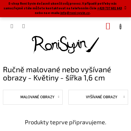
Přejít
E-shop Roni Syvin dočasně ukončil svůj provoz. V případě potřeby nás
na
samozřejmě stále můžete kontaktovat na telefonním čísle
+420 737 601 643
obsah
nebo na e-mailu
info@roni-syvin.cz
.
NÁKUP
KOŠÍK
Ručně malované nebo vyšívané
obrazy - Květiny - šířka 1,6 cm
MALOVANÉ OBRAZY
VYŠÍVANÉ OBRAZY
Produkty teprve připravujeme.