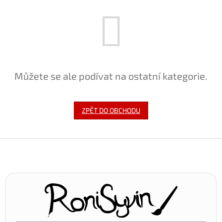
Můžete se ale podívat na ostatní kategorie.
ZPĚT DO OBCHODU
Z
á
p
a
t
í