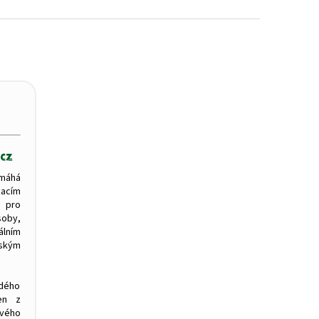
máhá
zacím
 pro
oby,
ním
tským
ždého
en z
svého