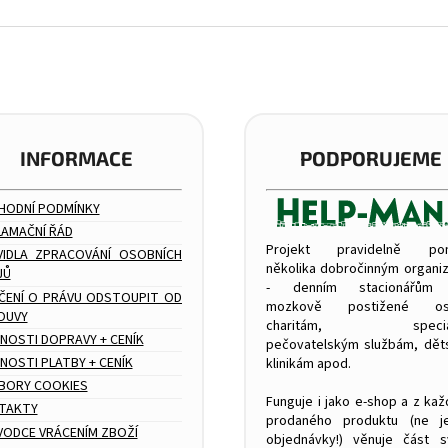
INFORMACE
PODPORUJEME
HODNÍ PODMÍNKY
LAMAČNÍ ŘÁD
Projekt pravidelně po
VIDLA ZPRACOVÁNÍ OSOBNÍCH
několika dobročinným organi
JŮ
- denním stacionářům
ČENÍ O PRÁVU ODSTOUPIT OD
mozkově postižené os
OUVY
charitám, speciál
NOSTI DOPRAVY + CENÍK
pečovatelským službám, dě
OSTI PLATBY + CENÍK
klinikám apod.
BORY COOKIES
Funguje i jako e-shop a z ka
TAKTY
prodaného produktu (ne j
VODCE VRÁCENÍM ZBOŽÍ
objednávky!) věnuje část 