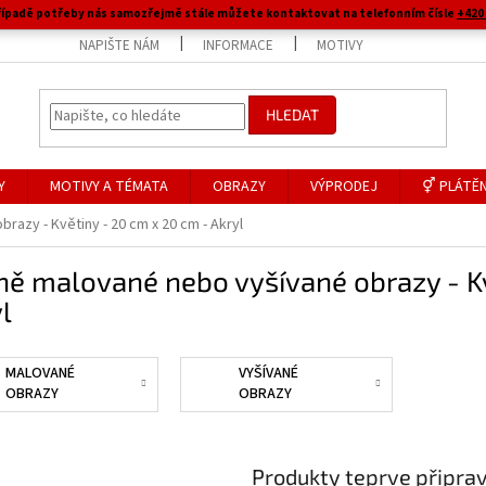
 případě potřeby nás samozřejmě stále můžete kontaktovat na telefonním čísle
+420 
NAPIŠTE NÁM
INFORMACE
MOTIVY
HLEDAT
Y
MOTIVY A TÉMATA
OBRAZY
VÝPRODEJ
⚥ PLÁTĚN
azy - Květiny - 20 cm x 20 cm - Akryl
ě malované nebo vyšívané obrazy - Kv
l
MALOVANÉ
VYŠÍVANÉ
OBRAZY
OBRAZY
Produkty teprve připra