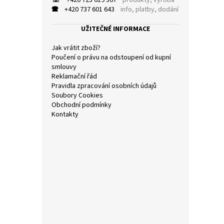
☏
+420 723 619 367
produkty, výroba
a
🕿
+420 737 601 643
info, platby, dodání
n
e
UŽITEČNÉ INFORMACE
l
Jak vrátit zboží?
Poučení o právu na odstoupení od kupní
smlouvy
Reklamační řád
Pravidla zpracování osobních údajů
Soubory Cookies
Obchodní podmínky
Kontakty