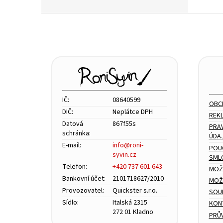
Z
á
p
a
t
í
IČ:
08640599
OBC
DIČ:
Neplátce DPH
REK
Datová
867f55s
PRA
schránka:
ÚDA
E-mail:
info@roni-
POU
syvin.cz
SML
Telefon:
+420 737 601 643
MOŽ
Bankovní účet:
2101718627/2010
MOŽN
Provozovatel:
Quickster s.r.o.
SOU
Sídlo:
Italská 2315
KON
272 01 Kladno
PRŮ