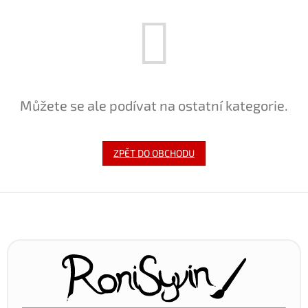
Můžete se ale podívat na ostatní kategorie.
ZPĚT DO OBCHODU
Z
á
p
a
t
í