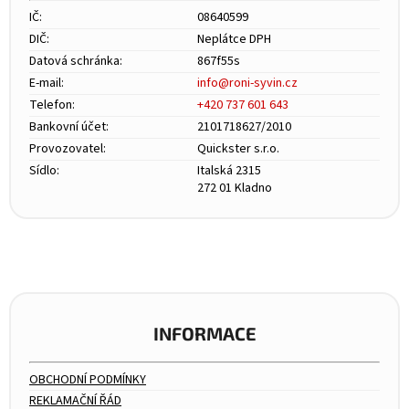
IČ:
08640599
DIČ:
Neplátce DPH
Datová schránka:
867f55s
E-mail:
info@roni-syvin.cz
Telefon:
+420 737 601 643
Bankovní účet:
2101718627/2010
Provozovatel:
Quickster s.r.o.
Sídlo:
Italská 2315
272 01 Kladno
INFORMACE
OBCHODNÍ PODMÍNKY
REKLAMAČNÍ ŘÁD