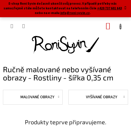
Přejít
E-shop Roni Syvin dočasně ukončil svůj provoz. V případě potřeby nás
na
samozřejmě stále můžete kontaktovat na telefonním čísle
+420 737 601 643
obsah
nebo na e-mailu
info@roni-syvin.cz
.
NÁKUP
KOŠÍK
Ručně malované nebo vyšívané
obrazy - Rostliny - šířka 0,35 cm
MALOVANÉ OBRAZY
VYŠÍVANÉ OBRAZY
Produkty teprve připravujeme.