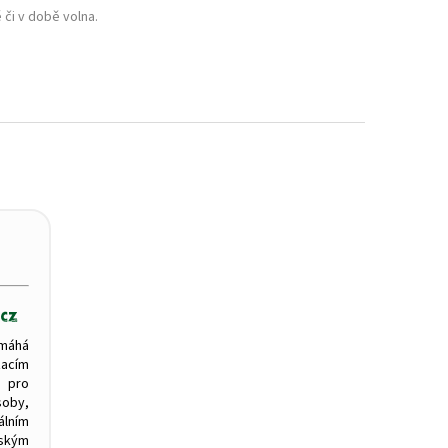
 či v době volna.
máhá
zacím
 pro
oby,
ním
tským