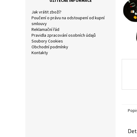
UŽITEČNÉ INFORMACE
a
n
Jak vrátit zboží?
e
Poučení o právu na odstoupení od kupní
l
smlouvy
Reklamační řád
Pravidla zpracování osobních údajů
Soubory Cookies
Obchodní podmínky
Kontakty
Popi
Det