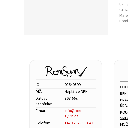
Unis
Veli
Mate
Pran
Z
á
p
a
t
í
IČ:
08640599
OBC
DIČ:
Neplátce DPH
REK
Datová
867f55s
PRA
schránka:
ÚDA
E-mail:
info@roni-
POU
syvin.cz
SML
Telefon:
+420 737 601 643
MOŽ