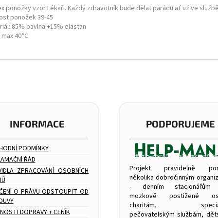
ex ponožky vzor Lékaři. Každý zdravotník bude dělat parádu ať už ve službě
kost ponožek 39-45
riál: 85% bavlna +15% elastan
í max 40°C
INFORMACE
PODPORUJEME
HODNÍ PODMÍNKY
LAMAČNÍ ŘÁD
Projekt pravidelně po
VIDLA ZPRACOVÁNÍ OSOBNÍCH
několika dobročinným organi
JŮ
- denním stacionářům
ČENÍ O PRÁVU ODSTOUPIT OD
mozkově postižené os
OUVY
charitám, speciál
NOSTI DOPRAVY + CENÍK
pečovatelským službám, dě